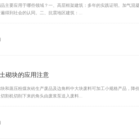
制品主要应用于哪些领域？一、高层框架建筑：多年的实践证明。加气混
遍得到社会的认同。二、抗震地区建筑：...
情
土砌块的应用注意
砌块和蒸压粉煤灰砖生产废品及边角料中大块废料可加工小规格产品，降
切割机切削下来的角头由废浆泵送入废料...
情