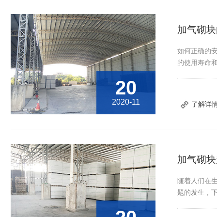
加气砌块
如何正确的
的使用寿命和
20
2020-11
了解详
加气砌块
随着人们在
题的发生，下