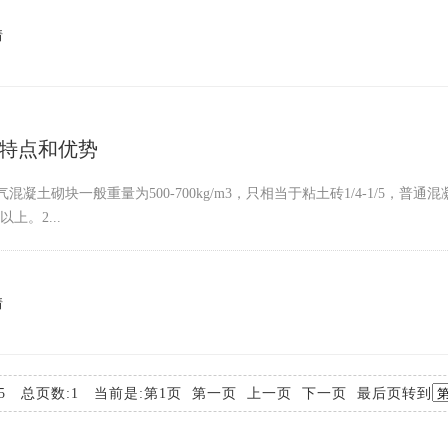
情
特点和优势
气混凝土砌块一般重量为500-700kg/m3，只相当于粘土砖1/4-1/5
上。2...
情
:5 总页数:1 当前是:第1页 第一页 上一页 下一页 最后页转到